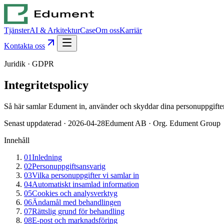
Tjänster
AI & Arkitektur
Case
Om oss
Karriär
Kontakta oss
Juridik · GDPR
Integritets
policy
Så här samlar Edument in, använder och skyddar dina personuppgifte
Senast uppdaterad · 2026-04-28
Edument AB · Org. Edument Group
Innehåll
01
Inledning
02
Personuppgiftsansvarig
03
Vilka personuppgifter vi samlar in
04
Automatiskt insamlad information
05
Cookies och analysverktyg
06
Ändamål med behandlingen
07
Rättslig grund för behandling
08
E-post och marknadsföring