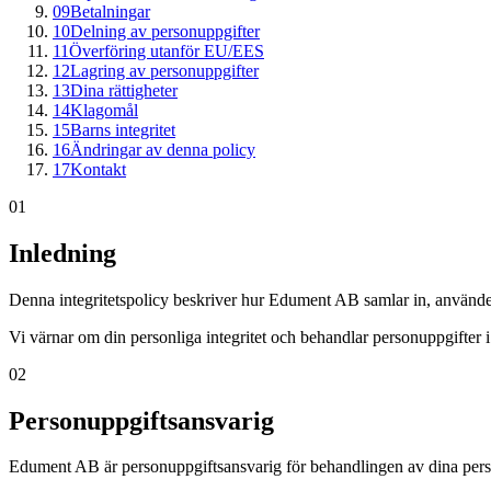
09
Betalningar
10
Delning av personuppgifter
11
Överföring utanför EU/EES
12
Lagring av personuppgifter
13
Dina rättigheter
14
Klagomål
15
Barns integritet
16
Ändringar av denna policy
17
Kontakt
01
Inledning
Denna integritetspolicy beskriver hur Edument AB samlar in, använd
Vi värnar om din personliga integritet och behandlar personuppgifter
02
Personuppgiftsansvarig
Edument AB är personuppgiftsansvarig för behandlingen av dina pers