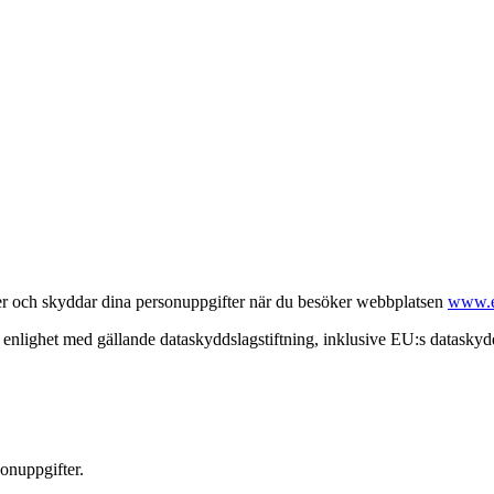
er och skyddar dina personuppgifter när du besöker webbplatsen
www.e
 i enlighet med gällande dataskyddslagstiftning, inklusive EU:s datask
onuppgifter.