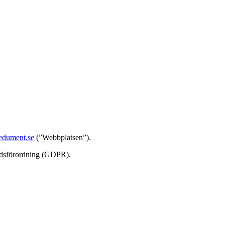
dument.se
(”Webbplatsen”).
yddsförordning (GDPR).